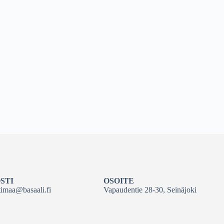
STI
OSOITE
ttimaa@basaali.fi
Vapaudentie 28-30, Seinäjoki