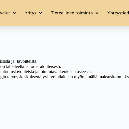
velut
Yritys
Tieteellinen toiminta
Yhteystie
stä ja -tavoitteista.
 lähetteellä tai oma-aloitteisesti.
untoutustavoitteista ja toimintavaikeuksien asteesta.
ngin terveyskeskuksen/hyvinvointialueen myöntämällä maksusitoumuksel