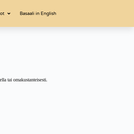
dot
Basaali in English
la tai omakustanteisesti.