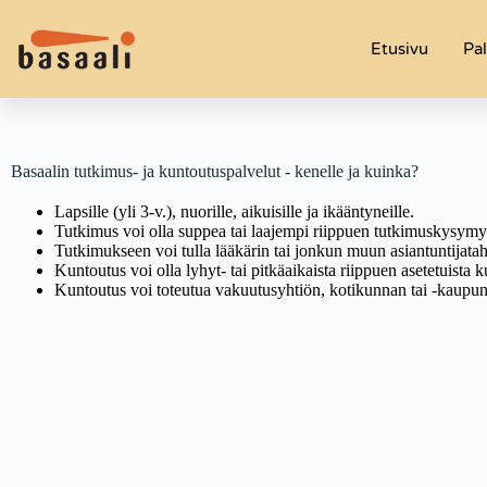
Etusivu
Pal
Basaalin tutkimus- ja kuntoutuspalvelut - kenelle ja kuinka?
Lapsille (yli 3-v.), nuorille, aikuisille ja ikääntyneille.
Tutkimus voi olla suppea tai laajempi riippuen tutkimuskysymyksi
Tutkimukseen voi tulla lääkärin tai jonkun muun asiantuntijatahon
Kuntoutus voi olla lyhyt- tai pitkäaikaista riippuen asetetuista k
Kuntoutus voi toteutua vakuutusyhtiön, kotikunnan tai -kaupu